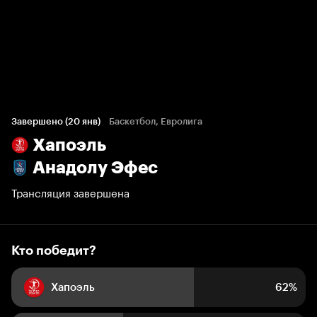
Кто победит?
45 голосов болельщиков
Завершено (20 янв)
Баскетбол, Евролига
Хапоэль
62%
38%
Анадолу Эфес
Трансляция завершена
Кто победит?
Хапоэль
62%