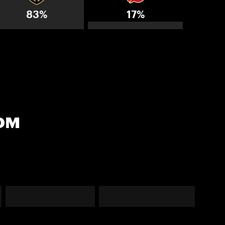
83%
17%
ом