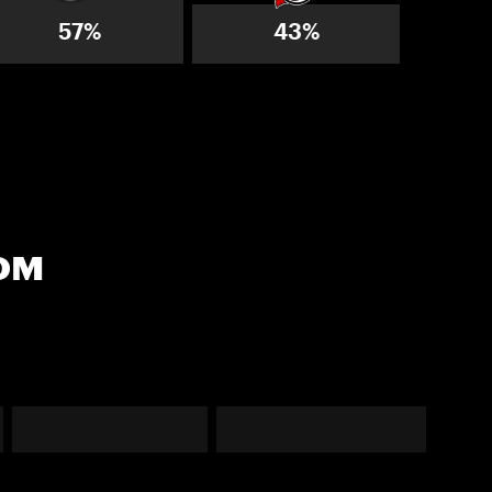
57%
43%
ом