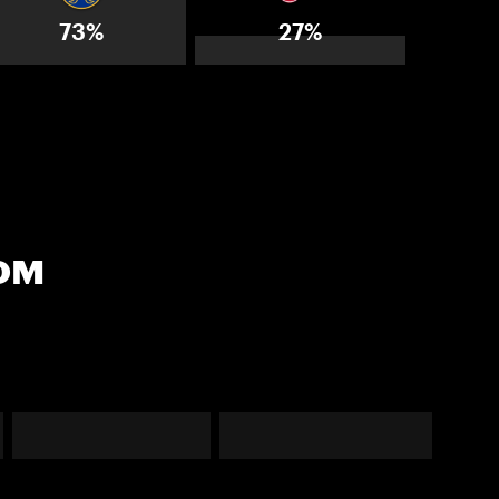
73%
27%
ом