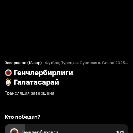
Кто победит?
74 голоса болельщиков
Завершено (18 апр)
Футбол, Турецкая Суперлига. Сезон 2025/26
Генчлербирлиги
16%
7%
77%
Галатасарай
Трансляция завершена
Кто победит?
Генчлербирлиги
16%