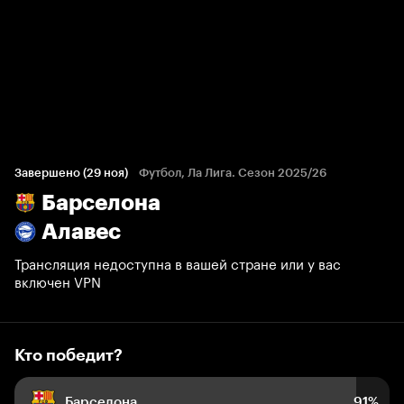
Кто победит?
7 238 голосов болельщиков
Завершено (29 ноя)
Футбол, Ла Лига. Сезон 2025/26
Барселона
91%
4%
5%
Алавес
Трансляция недоступна в вашей стране или у вас
включен VPN
Кто победит?
Барселона
91%