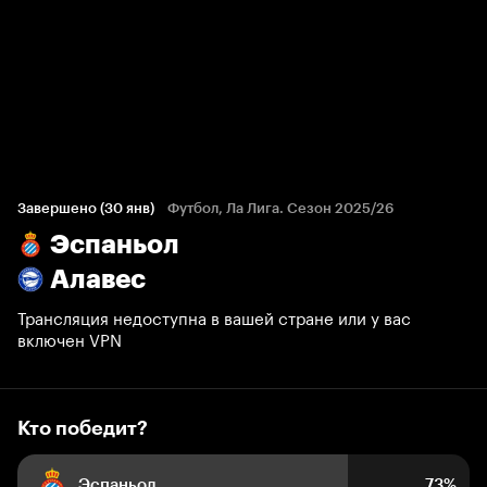
Кто победит?
1 234 голоса болельщиков
Завершено (30 янв)
Футбол, Ла Лига. Сезон 2025/26
Эспаньол
73%
13%
14%
Алавес
Трансляция недоступна в вашей стране или у вас
включен VPN
Кто победит?
Эспаньол
73%