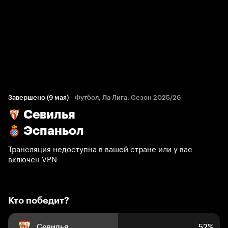
Кто победит?
797 голосов болельщиков
Завершено (9 мая)
Футбол, Ла Лига. Сезон 2025/26
Севилья
52%
9%
39%
Эспаньол
Трансляция недоступна в вашей стране или у вас
включен VPN
Кто победит?
Севилья
52%