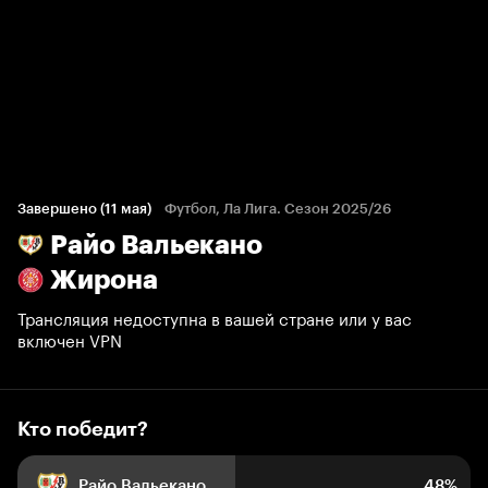
Кто победит?
587 голосов болельщиков
Завершено (11 мая)
Футбол, Ла Лига. Сезон 2025/26
Райо Вальекано
48%
11%
41%
Жирона
Трансляция недоступна в вашей стране или у вас
включен VPN
Кто победит?
Райо Вальекано
48%