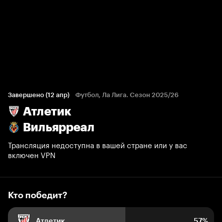
Кто победит?
1 045 голосов болельщиков
Завершено (12 апр)
Футбол, Ла Лига. Сезон 2025/26
Атлетик
57%
10%
33%
Вильярреал
Трансляция недоступна в вашей стране или у вас
включен VPN
Кто победит?
Атлетик
57%