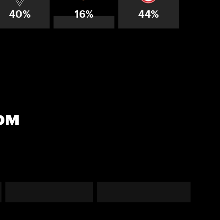
40%
16%
44%
ом