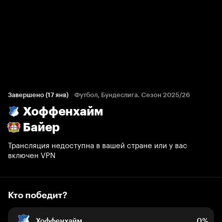
Кто победит?
6 голосов болельщиков
Завершено (17 янв)
Футбол, Бундеслига. Сезон 2025/26
Хоффенхайм
0%
0%
100%
Байер
Трансляция недоступна в вашей стране или у вас
включен VPN
Кто победит?
Хоффенхайм
0%