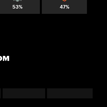
53%
47%
ом