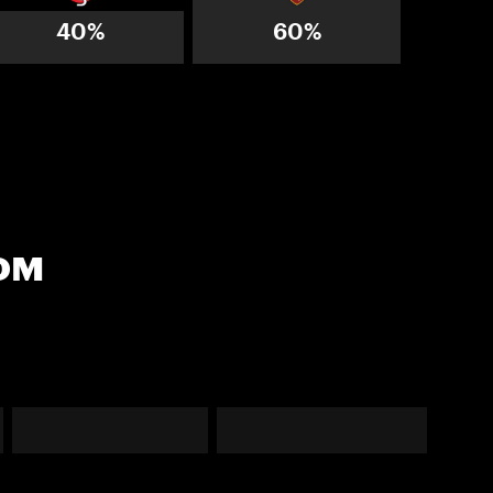
40%
60%
ом