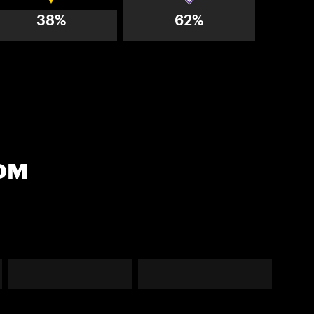
38%
62%
ом