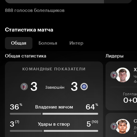
888 голосов болельщиков
Статистика матча
Общая
Болонья
Интер
Общая статистика
Лидеры
КОМАНДНЫЕ ПОКАЗАТЕЛИ
Х
Ч
4
3
3
Завершён
Гол+па
0+
36
64
%
%
Владение мячом
С
3
5
(7)
(10)
Удары в створ
Л
7