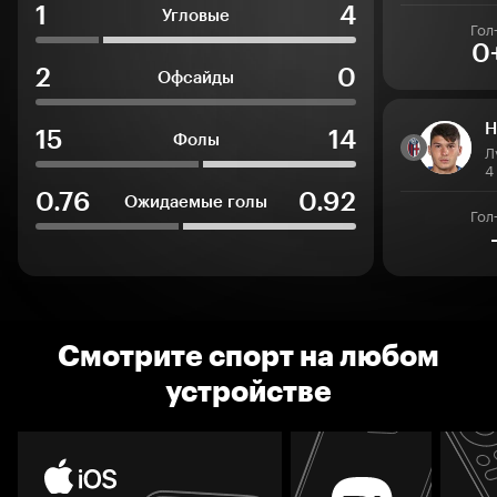
1
4
Угловые
Гол
0
2
0
Офсайды
Н
15
14
Фолы
Л
4
0.76
0.92
Ожидаемые голы
Гол
Смотрите спорт на любом
устройстве