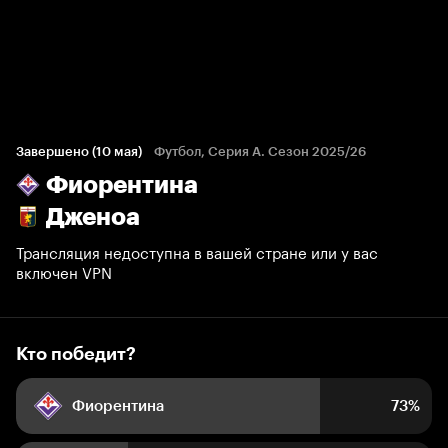
Кто победит?
317 голосов болельщиков
Завершено (10 мая)
Футбол, Серия А. Сезон 2025/26
Фиорентина
73%
27%
Дженоа
Трансляция недоступна в вашей стране или у вас
включен VPN
Кто победит?
Фиорентина
73%