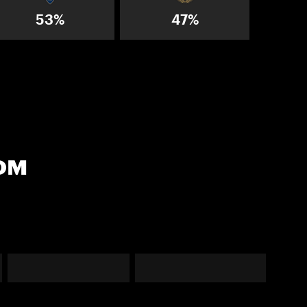
53%
47%
ом