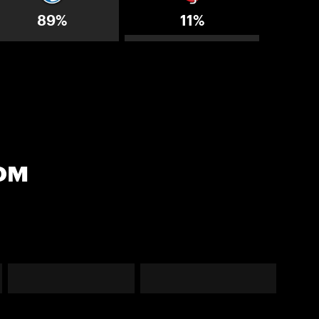
89%
11%
ом