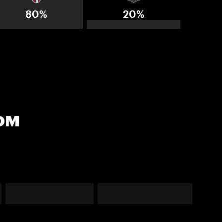
80%
20%
ом