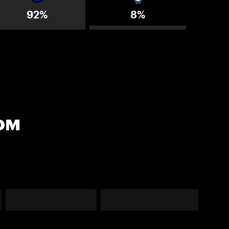
92%
8%
ом