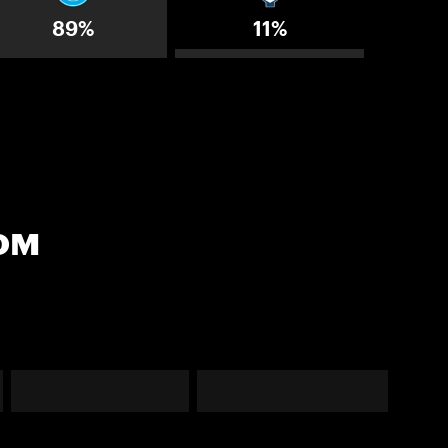
89%
11%
ом