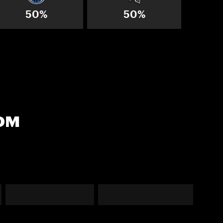
50%
50%
ом