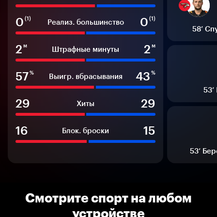
0
0
(1)
(1)
Реализ. большинство
58’
Сп
2
2
м
м
Штрафные минуты
57
43
%
%
Выигр. вбрасывания
53’
29
29
Хиты
16
15
Блок. броски
53’
Бер
Смотрите спорт на любом
устройстве