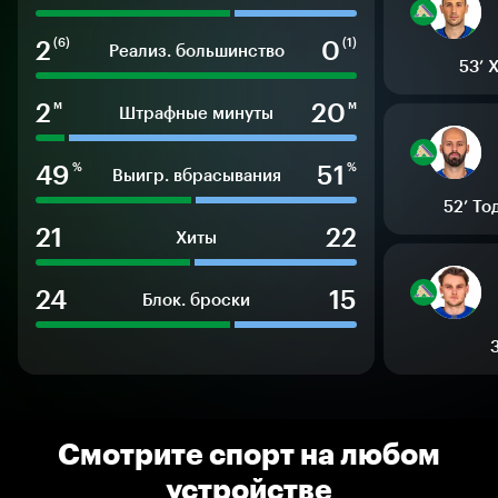
2
0
(6)
(1)
Реализ. большинство
53’
2
20
м
м
Штрафные минуты
49
51
%
%
Выигр. вбрасывания
52’
То
21
22
Хиты
24
15
Блок. броски
Смотрите спорт на любом
устройстве