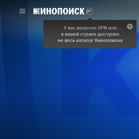
У вас включен VPN или
в вашей стране доступен
не весь каталог Кинопоиска