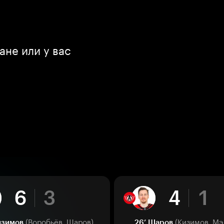
ане или у вас
6
3
4
1
(Воробьёв, Шаров)
(Кизимов, Мэ
изимов
26’
Шаров