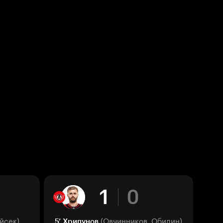
1
0
йсек)
(Овчинников, Обидин)
5’
Хрипунов