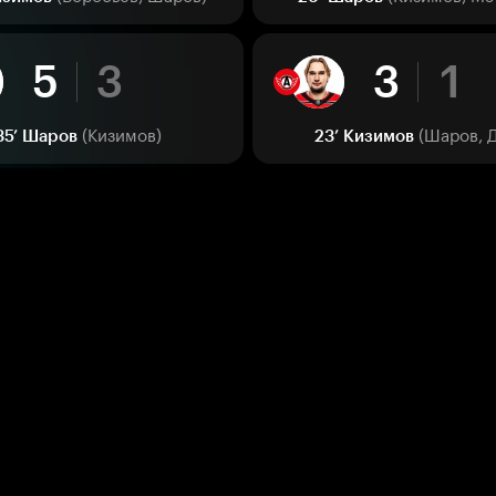
5
3
3
1
(Кизимов)
(Шаров, 
35’
Шаров
23’
Кизимов
4
3
2
1
(Манухов)
(Шаров, Киз
0’
Сероух
21’
Мэйсек
4
2
1
1
(Сероух, Венгрыжановский)
(Сероух, Вол
ашёв
11’
Гараев