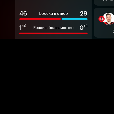
46
29
Броски в створ
1
0
(5)
(1)
Реализ. большинство
2
10
м
м
Штрафные минуты
59
41
%
%
Выигр. вбрасывания
3
13
20
Хиты
14
17
Блок. броски
28’
Бакл