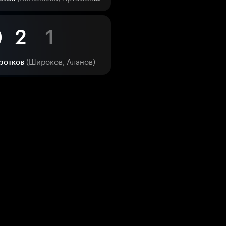
2
1
(Широков, Аланов)
ротков
1
1
(Орлов, Бокун)
иноградов
1
0
(Бек, Мёрфи)
Широков