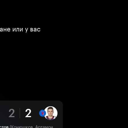
ане или у вас
2
2
(Конюшков, Артамонов)
стов