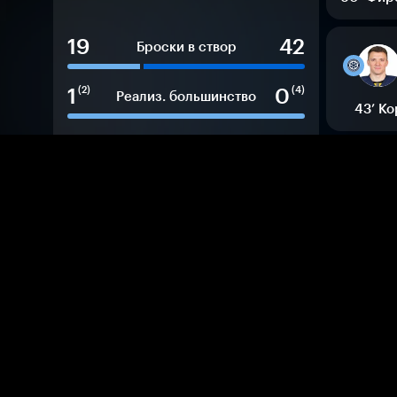
19
42
Броски в створ
1
0
(2)
(4)
Реализ. большинство
43’
Ко
8
6
м
м
Штрафные минуты
62
38
%
%
Выигр. вбрасывания
37’
В
16
18
Хиты
16
16
Блок. броски
7’