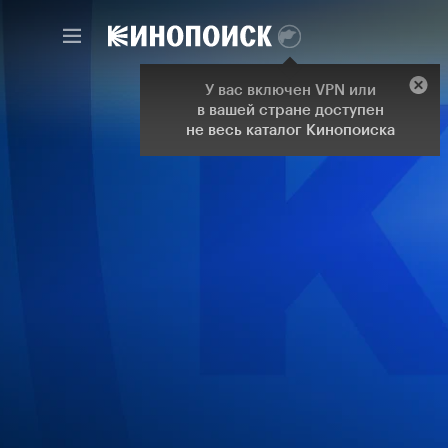
У вас включен VPN или
в вашей стране доступен
не весь каталог Кинопоиска