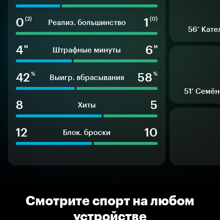
0
1
(2)
(0)
Реализ. большинство
56’
Кате
4
6
м
м
Штрафные минуты
42
58
%
%
Выигр. вбрасывания
51’
Семён
8
5
Хиты
12
10
Блок. броски
Смотрите спорт на любом
устройстве