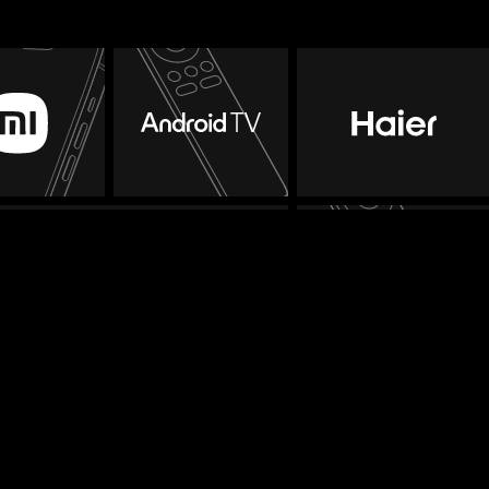
изор с Алисой от Яндекса