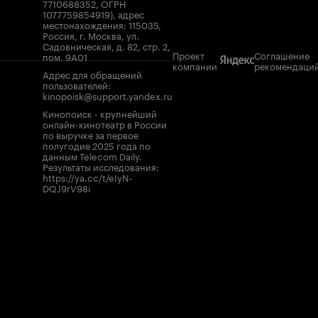
7710688352, ОГРН
1077759854919), адрес
местонахождения: 115035,
Россия, г. Москва, ул.
Садовническая, д. 82, стр. 2,
Проект
Соглашение
пом. 9А01
компании
рекомендаци
Адрес для обращений
пользователей:
kinopoisk@support.yandex.ru
Кинопоиск - крупнейший
онлайн-кинотеатр в России
по выручке за первое
полугодие 2025 года по
данным Telecom Daily.
Результаты исследования:
https://ya.cc/t/eIyN-
DQJ9rV98i