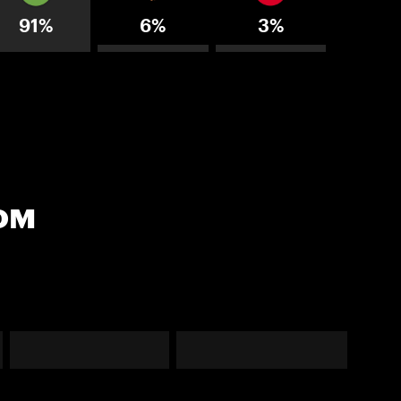
91%
6%
3%
ом