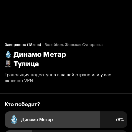
Кто победит?
284 голоса болельщиков
Завершено (18 янв)
Волейбол, Женская Суперлига
Динамо Метар
78%
22%
Тулица
Трансляция недоступна в вашей стране или у вас
включен VPN
Кто победит?
Динамо Метар
78%