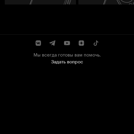
Мы всегда готовы вам помочь.
Задать вопрос
© 2003–
2026
Кинопоиск
.
18+
Федеральные каналы
доступны для бесплатного
просмотра круглосуточно
ООО «Кинопоиск» (ИНН
7710688352, ОГРН
1077759854919), адрес
местонахождения: 115035,
Россия, г. Москва, ул.
Садовническая, д. 82, стр. 2,
Проект
Соглашение
пом. 9А01
компании
рекомендаци