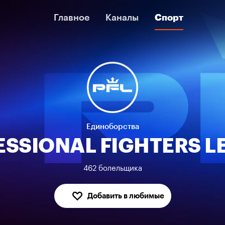
Главное
Главное
Каналы
Каналы
Спорт
Спорт
Единоборства
ESSIONAL FIGHTERS L
462 болельщика
Добавить в любимые
В любимых