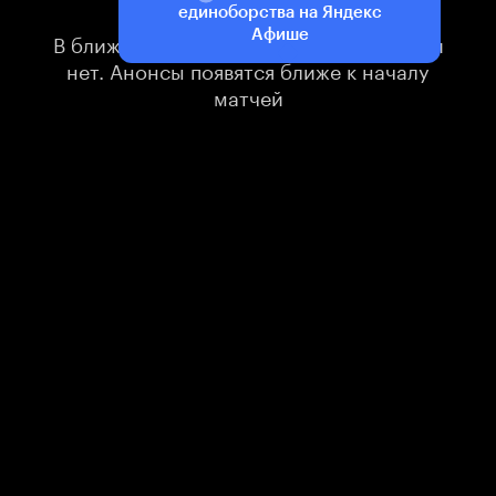
единоборства на Яндекс
Афише
В ближайшее время прямых трансляций
нет. Анонсы появятся ближе к началу
матчей