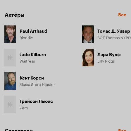
Актёры
Все
Paul Arthaud
Томас Д. Уивер
Blondie
SGT Thomas NYPD
Jade Kilburn
Лара Вулф
Waitress
Lilly Riggs
Кент Корен
Music Store Hipster
Грейсон Льюис
Zero