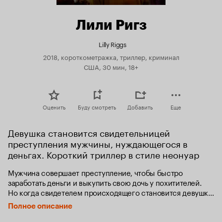
Лили Ригз
Lilly Riggs
2018, короткометражка, триллер, криминал
США, 30 мин, 18+
Оценить
Буду смотреть
Добавить
Еще
Девушка становится свидетельницей 
преступления мужчины, нуждающегося в 
деньгах. Короткий триллер в стиле неонуар
Мужчина совершает преступление, чтобы быстро 
заработать деньги и выкупить свою дочь у похитителей. 
Но когда свидетелем происходящего становится девушка 
по имени Лили Ригз, ему приходится разгребать 
Полное описание
последствия своих действий.