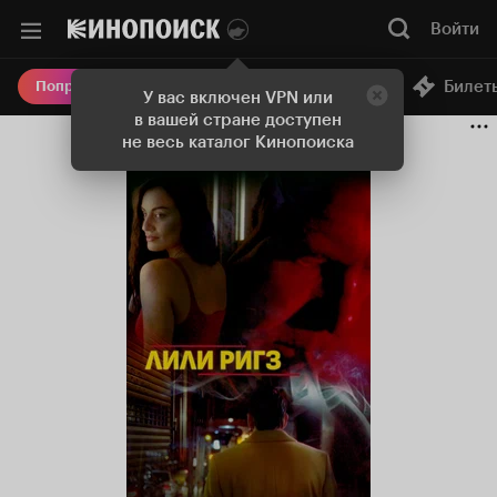
Войти
Онлайн-кинотеатр
Билет
Попробовать Плюс
У вас включен VPN или
в вашей стране доступен
не весь каталог Кинопоиска