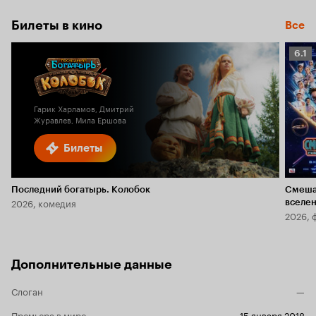
Билеты в кино
Все
Рейт
6.1
Кино
6.1
Гарик Харламов, Дмитрий
Журавлев, Мила Ершова
Билеты
Последний богатырь. Колобок
Смеша
2026, комедия
вселе
2026, 
Дополнительные данные
Слоган
—
Премьера в мире
15 января 2018