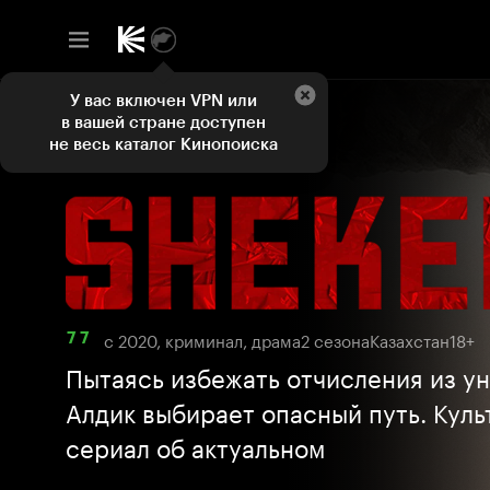
У вас включен VPN или
в вашей стране доступен
не весь каталог Кинопоиска
с 2020, криминал, драма
2 сезона
Казахстан
18+
7 7
Пытаясь избежать отчисления из у
Алдик выбирает опасный путь. Кул
сериал об актуальном