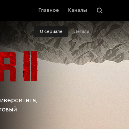
Главное
Каналы
О сериале
Детали
ниверситета,
ьтовый