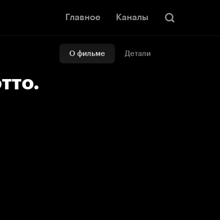
Главное
Каналы
О фильме
Детали
тто.