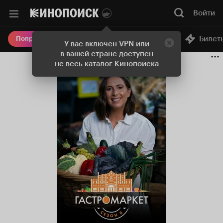
Войти
Онлайн-кинотеатр
Билет
Попробовать Плюс
У вас включен VPN или
в вашей стране доступен
не весь каталог Кинопоиска