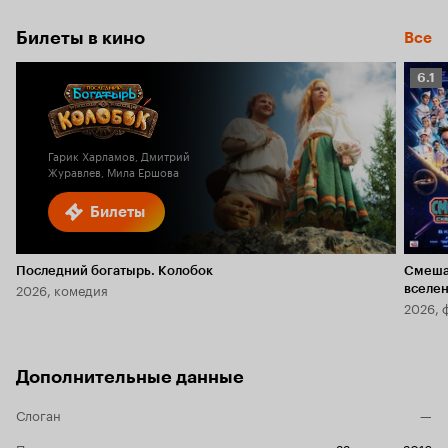
Билеты в кино
Все
Рейт
6.1
Кино
6.1
Гарик Харламов, Дмитрий
Журавлев, Мила Ершова
Билеты
Последний богатырь. Колобок
Смеша
2026, комедия
вселе
2026, 
Дополнительные данные
Слоган
—
Премьера в мире
22 августа 2016