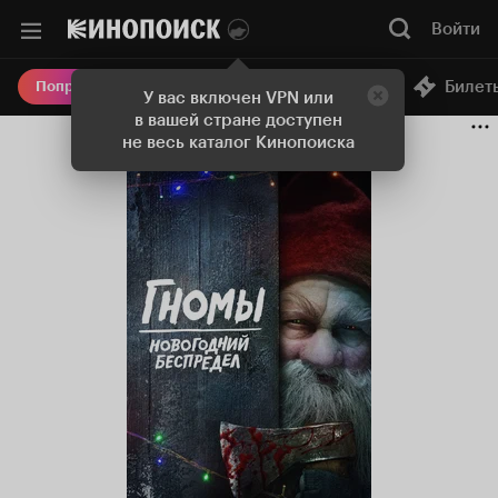
Войти
Онлайн-кинотеатр
Билет
Попробовать Плюс
У вас включен VPN или
в вашей стране доступен
не весь каталог Кинопоиска