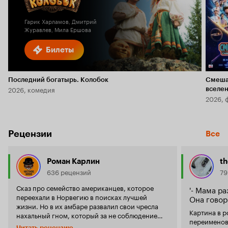
5.9
1.8
Гарик Харламов, Дмитрий
Журавлев, Мила Ершова
Билеты
Последний богатырь. Колобок
Смеша
2026, комедия
вселе
2026, 
Рецензии
Все
Роман Карлин
t
636 рецензий
79
Сказ про семейство американцев, которое
'- Мама р
переехали в Норвегию в поисках лучшей
Она говори
жизни. Но в их амбаре развалил свои чресла
Картина в 
нахальный гном, который за не соблюдение
переименова
правил готов пустить людей в расход. Если вы
Читать рецензию