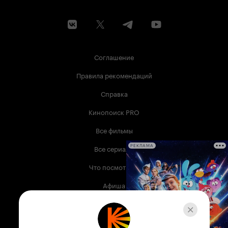
Соглашение
Правила рекомендаций
Справка
Кинопоиск PRO
Все фильмы
Все сериалы
РЕКЛАМА
Что посмотреть
Афиша
Музыка
Телепрограмма