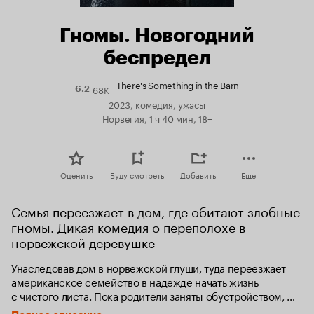
Гномы. Новогодний
беспредел
There's Something in the Barn
68K
Рейтинг
6.2
Кинопоиска
2023, комедия, ужасы
6.2
Норвегия, 1 ч 40 мин, 18+
Оценить
Буду смотреть
Добавить
Еще
Семья переезжает в дом, где обитают злобные 
гномы. Дикая комедия о переполохе в 
норвежской деревушке
Унаследовав дом в норвежской глуши, туда переезжает 
американское семейство в надежде начать жизнь 
с чистого листа. Пока родители заняты обустройством, 
а старшая дочь лежит в депрессии, младший сын Лукас 