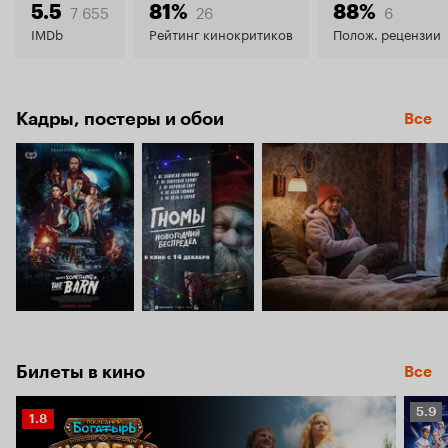
6.2
7 655
26
6
5.5
81%
88%
IMDb
Рейтинг кинокритиков
Полож. рецензии
Кадры, постеры и обои
Все
Билеты в кино
Все
Рейт
5.9
Рейтинг
1.8
Кино
Кинопоиска