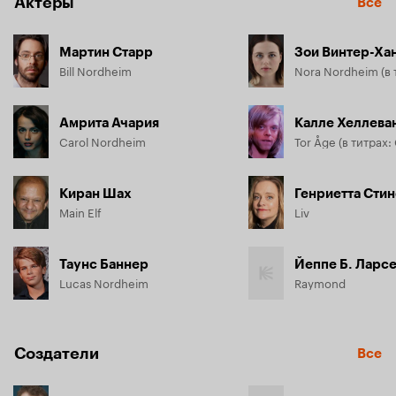
Актёры
Все
Мартин Старр
Зои Винтер-Ха
Bill Nordheim
Амрита Ачария
Калле Хеллева
Carol Nordheim
Киран Шах
Генриетта Сти
Main Elf
Liv
Таунс Баннер
Йеппе Б. Ларс
Lucas Nordheim
Raymond
Создатели
Все