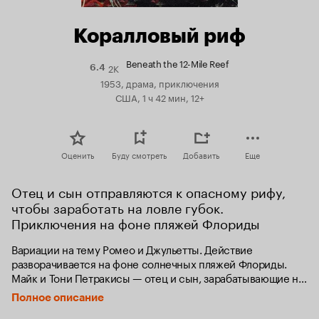
Коралловый риф
Beneath the 12-Mile Reef
2K
Рейтинг
6.4
Кинопоиска
1953, драма, приключения
6.4
США, 1 ч 42 мин, 12+
Оценить
Буду смотреть
Добавить
Еще
Отец и сын отправляются к опасному рифу, 
чтобы заработать на ловле губок. 
Приключения на фоне пляжей Флориды
Вариации на тему Ромео и Джульетты. Действие 
разворачивается на фоне солнечных пляжей Флориды. 
Майк и Тони Петракисы — отец и сын, зарабатывающие на 
жизнь тем, что ловят губок. После того, как их ограбили 
Полное описание
воры, Арнольд и братья Рис, Майк решает переместиться в 