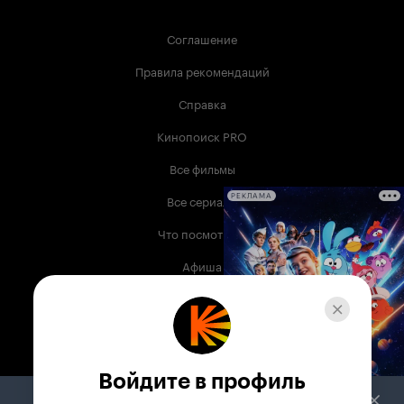
Соглашение
Правила рекомендаций
Справка
Кинопоиск PRO
Все фильмы
Все сериалы
РЕКЛАМА
Что посмотреть
Афиша
Музыка
Телепрограмма
Книги
Войдите в профиль
Служба поддержки