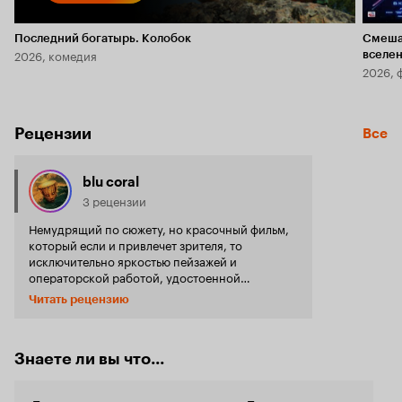
Последний богатырь. Колобок
Смеша
2026, комедия
вселе
2026, 
Рецензии
Все
blu coral
3 рецензии
Немудрящий по сюжету, но красочный фильм,
который если и привлечет зрителя, то
исключительно яркостью пейзажей и
операторской работой, удостоенной
номинации на Оскар. История вертится вокруг
Читать рецензию
семейства греческих иммигрантов - ловцов
губок. Кстати, таких людей было множество -
еще в конце XIX века они обосновались
крупной диаспорой на флоридском побережье
Знаете ли вы что...
США, в городке Тарпон Спрингс (где и
снимали картину), центре губко-ловли и губко-