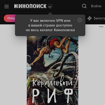
Войти
Онлайн-кинотеатр
Билет
Попробовать Плюс
У вас включен VPN или
в вашей стране доступен
не весь каталог Кинопоиска