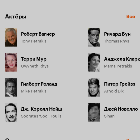
другое место побережья, на 12-мильный риф, где можно 
добыть больше губок. Но вскоре Майк погибает, и Тони 
остается один. Но ненадолго. У него появляется 
Актёры
Все
компаньонша Гвинет Рис...
Роберт Вагнер
Ричард Бун
Tony Petrakis
Thomas Rhys
Терри Мур
Анджела Кларк
Gwyneth Rhys
Mama Petrakis
Гилберт Роланд
Питер Грейвз
Mike Petrakis
Arnold Dix
Дж. Кэролл Нейш
Джей Новелло
Socrates 'Soc' Houlis
Sinan