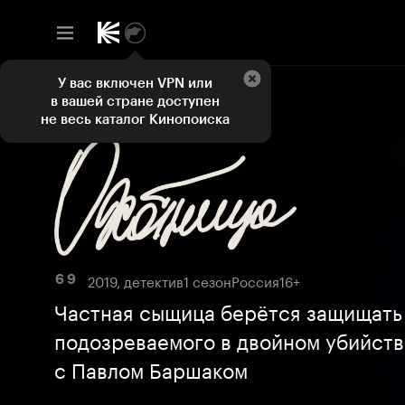
У вас включен VPN или
в вашей стране доступен
не весь каталог Кинопоиска
2019, детектив
1 сезон
Россия
16+
6 9
Частная сыщица берётся защищать
подозреваемого в двойном убийств
с Павлом Баршаком