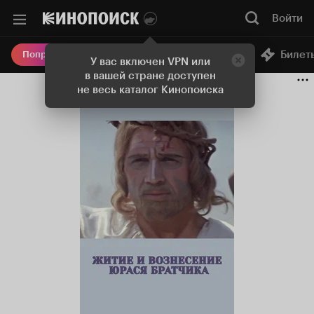
Войти
Онлайн-кинотеатр
Билет
Попробовать Плюс
У вас включен VPN или
в вашей стране доступен
не весь каталог Кинопоиска