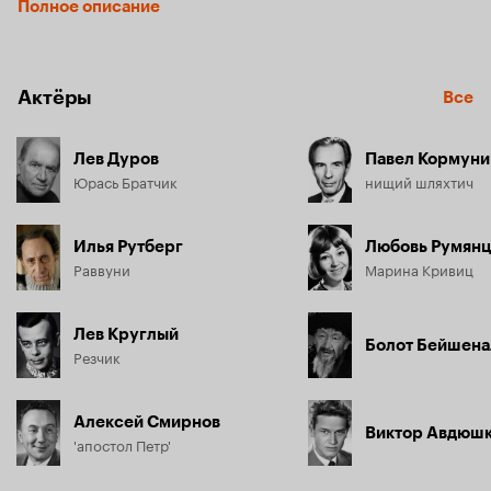
Полное описание
приказу кардинала Юрася и его друзей - «апостолов», 
загримировав и одев в соответствующие одежды, выводят 
к народу. Голодный люд начинает молить о хлебе, и Юрась 
ведет толпу к закромам богатеев. Сбежав от кардинала, 
Актёры
Все
Юрась с друзьями укрывается в женском монастыре. С 
помощью народа они разбивают и напавших татар, и 
войско кардинала.
Лев Дуров
Павел Кормуни
Юрась Братчик
нищий шляхтич
Илья Рутберг
Любовь Румянц
Раввуни
Марина Кривиц
Лев Круглый
Болот Бейшена
Резчик
Алексей Смирнов
Виктор Авдюш
'апостол Петр'