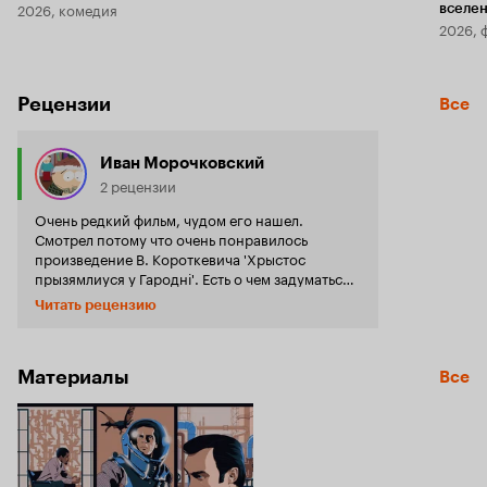
2026, комедия
вселе
2026, 
Рецензии
Все
Иван Морочковский
2 рецензии
Очень редкий фильм, чудом его нашел.
Смотрел потому что очень понравилось
произведение В. Короткевича 'Хрыстос
прызямлиуся у Гароднi'. Есть о чем задуматься
при просмотре фильма и после. В целом
Читать рецензию
исторический советский фильм, с
простейшими сценами, малоизвестными
актерами (исключение молодой Лев Дуров) и
интересным сценарием. Считаю, что
Материалы
Все
любителям белорусской литературы стоит его
посмотреть. 10 из 10