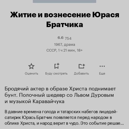
Житие и вознесение Юрася
Братчика
754
Рейтинг
6.6
Кинопоиска
1967, драма
6.6
СССР, 1 ч 21 мин, 18+
Оценить
Буду смотреть
Добавить
Еще
Бродячий актер в образе Христа поднимает 
бунт. Полочный шедевр со Львом Дуровым 
и музыкой Каравайчука
В давние времена голода и татарских набегов лицедей-
сатирик Юрась Братчик появляется перед народом в 
облике Христа, и народ верит в чудо. Это событие решает 
использовать хитрый монах Босяцкий. Арестованного по 