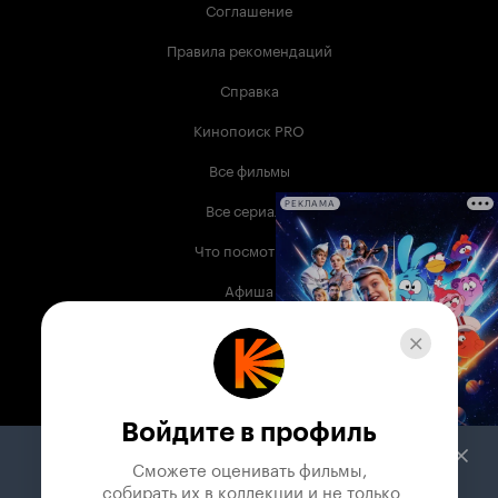
Соглашение
Правила рекомендаций
Справка
Кинопоиск PRO
Все фильмы
Все сериалы
РЕКЛАМА
Что посмотреть
Афиша
Музыка
Телепрограмма
Книги
Войдите в профиль
Служба поддержки
Сможете оценивать фильмы,

 собирать их в коллекции и не только