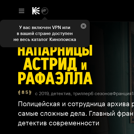
У вас включен VPN или
в вашей стране доступен
не весь каталог Кинопоиска
с 2019, детектив, триллер
6 сезонов
Франция
1
8 5
Рейтинг
8
Полицейская и сотрудница архива
5,
самые сложные дела. Главный фран
ТОП
250
детектив современности