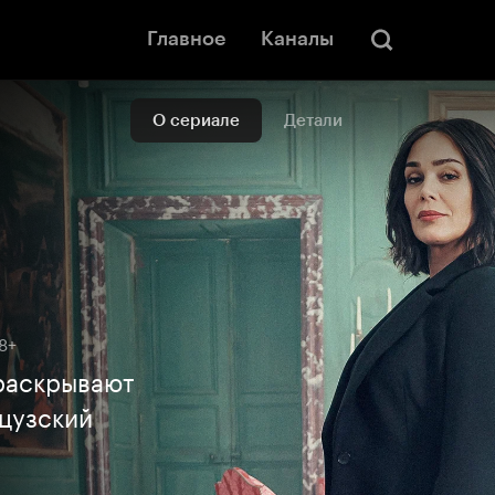
Главное
Каналы
О сериале
Детали
8+
 раскрывают
цузский