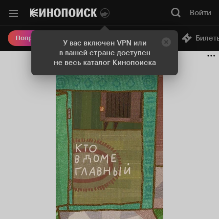
Войти
Онлайн-кинотеатр
Билет
Попробовать Плюс
У вас включен VPN или
в вашей стране доступен
не весь каталог Кинопоиска