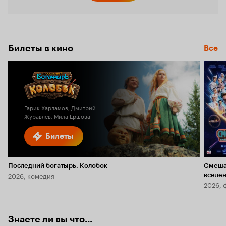
Кинопо
6.6
Билеты в кино
Все
Гарик Харламов, Дмитрий
Журавлев, Мила Ершова
Билеты
Последний богатырь. Колобок
Смеша
2026, комедия
вселе
2026, 
Знаете ли вы что...