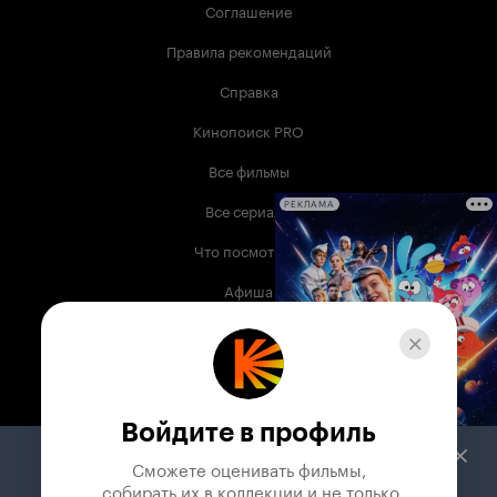
Соглашение
Правила рекомендаций
Справка
Кинопоиск PRO
Все фильмы
Все сериалы
РЕКЛАМА
Что посмотреть
Афиша
Музыка
Телепрограмма
Книги
Войдите в профиль
Служба поддержки
Сможете оценивать фильмы,

 собирать их в коллекции и не только