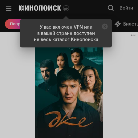
Войти
Онлайн-кинотеатр
Билет
Попробовать Плюс
У вас включен VPN или
в вашей стране доступен
не весь каталог Кинопоиска