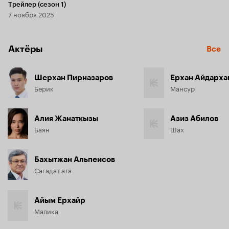
Трейлер (сезон 1)
7 ноября 2025
Актёры
Все
Шерхан Пирназаров
Ерхан Айдарха
Берик
Мансур
Алия Жанаткызы
Азиз Абилов
Баян
Шах
Бахытжан Альпеисов
Сагадат ата
Айым Ерхайр
Малика