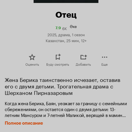
Отец
Әке
6K
Рейтинг
7.9
Кинопоиска
2025, драма, 1 сезон
7.9
Казахстан, 25 мин, 12+
Оценить
Буду смотреть
Добавить
Еще
Жена Берика таинственно исчезает, оставив 
его с двумя детьми. Трогательная драма с 
Шерханом Пирназаровым
Когда жена Берика, Баян, уезжает за границу с семейными 
сбережениями, он остается один с двумя детьми: 13-
летним Мансуром и 7-летней Маликой, верящей в мамино 
возвращение. Без жилья и средств Берик берется 
Полное описание
за любые подработки, чтобы прокормить детей. Однажды, 