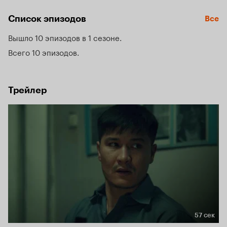
подвозя главного редактора телеканала, он рассказывает 
свою историю. Тронутая его судьбой, она приглашает 
Список эпизодов
Все
Берика в ток-шоу как героя нашего времени.
Вышло 10 эпизодов в 1 сезоне
Всего 10 эпизодов
Трейлер
57 сек
Длительность 57 сек