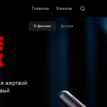
Главное
Каналы
О фильме
Детали
ся жертвой
овый