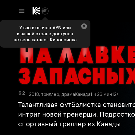
У вас включен VPN или
в вашей стране доступен
не весь каталог Кинопоиска
2018, триллер, драма
Канада
1 ч 26 мин
12+
6 2
Талантливая футболистка становит
интриг новой тренерши. Подростк
спортивный триллер из Канады