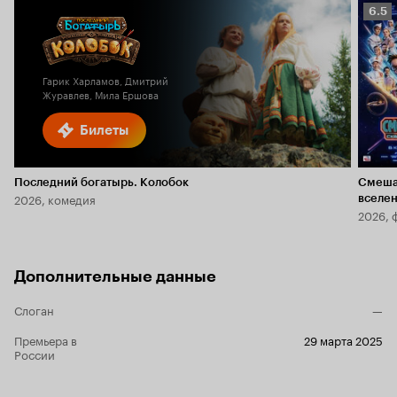
Рейт
6.5
Кино
6.5
Гарик Харламов, Дмитрий
Журавлев, Мила Ершова
Билеты
Последний богатырь. Колобок
Смеша
2026, комедия
вселе
2026, 
Дополнительные данные
Слоган
—
Премьера в
29 марта 2025
России