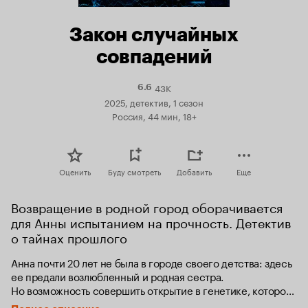
Закон случайных
совпадений
43K
Рейтинг
6.6
Кинопоиска
2025, детектив, 1 сезон
6.6
Россия, 44 мин, 18+
Оценить
Буду смотреть
Добавить
Еще
Возвращение в родной город оборачивается 
для Анны испытанием на прочность. Детектив 
о тайнах прошлого
Анна почти 20 лет не была в городе своего детства: здесь 
ее предали возлюбленный и родная сестра. 
Но возможность совершить открытие в генетике, которое 
изменит мир, заставляет Анну изменить своим желаниям. 