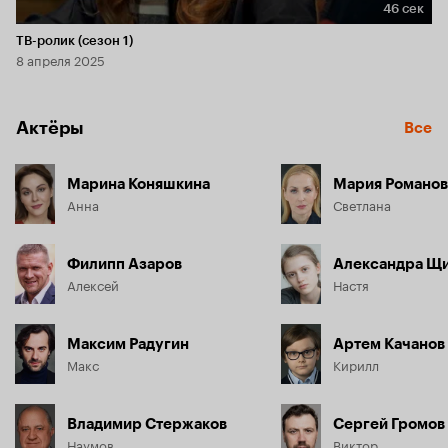
46 сек
Длительность 46 сек
ТВ-ролик (сезон 1)
8 апреля 2025
Актёры
Все
Марина Коняшкина
Мария Романов
Анна
Светлана
Филипп Азаров
Александра Щ
Алексей
Настя
Максим Радугин
Артем Качанов
Макс
Кирилл
Владимир Стержаков
Сергей Громов
Наумов
Виктор