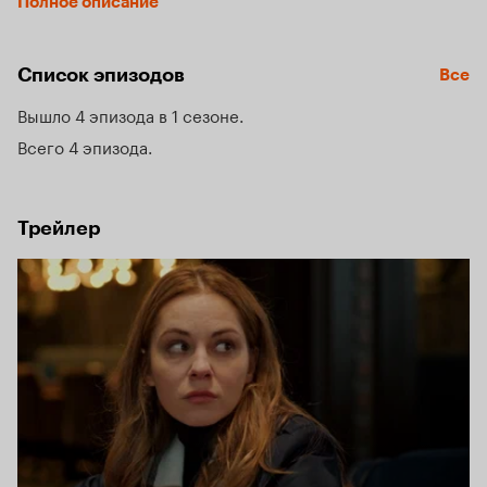
Полное описание
И тревожные предчувствия ее не обманывают. Анне 
предстоит взять на себя непомерную ответственность, 
снова столкнуться с предательством, и встретиться 
Список эпизодов
Все
со смертью.
Вышло 4 эпизода в 1 сезоне
Всего 4 эпизода
Трейлер