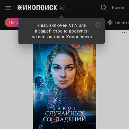
Войти
Онлайн-кинотеатр
Билет
Попробовать Плюс
У вас включен VPN или
в вашей стране доступен
не весь каталог Кинопоиска