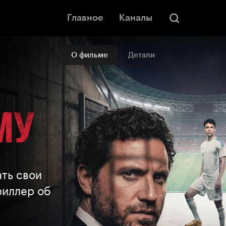
Главное
Каналы
О фильме
Детали
ать свои
риллер об