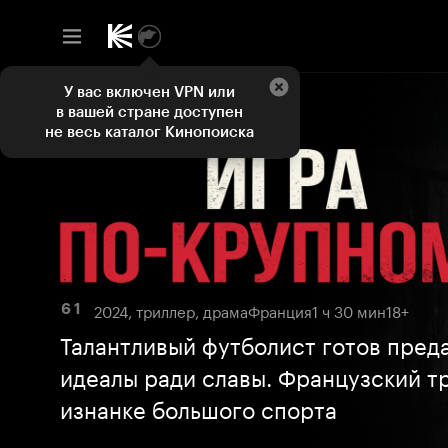
У вас включен VPN или
в вашей стране доступен
не весь каталог Кинопоиска
2024, триллер, драма
Франция
1 ч 30 мин
18+
6 1
Талантливый футболист готов пред
идеалы ради славы. Французский т
изнанке большого спорта