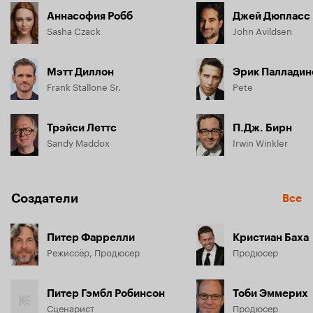
Аннасофия Робб
Джей Дюпласс
Sasha Czack
John Avildsen
Мэтт Диллон
Эрик Палладин
Frank Stallone Sr.
Pete
Трэйси Леттс
П.Дж. Бирн
Sandy Maddox
Irwin Winkler
Создатели
Все
Питер Фаррелли
Кристиан Баха
Режиссёр, Продюсер
Продюсер
Питер Гэмбл Робинсон
Тоби Эммерих
Сценарист
Продюсер