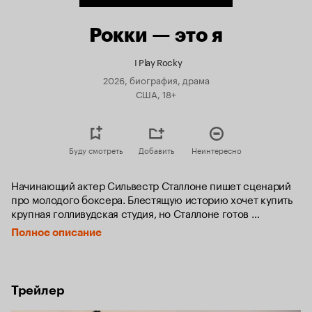
Рокки — это я
I Play Rocky
2026, биография, драма
США, 18+
Буду смотреть
Добавить
Неинтересно
Начинающий актер Сильвестр Сталлоне пишет сценарий 
про молодого боксера. Блестящую историю хочет купить 
крупная голливудская студия, но Сталлоне готов 
ее продать только при условии, что главную роль Рокки 
Полное описание
сыграет он сам. Студийные боссы не воспринимают 
всерьез амбиции выскочки, чье лицо частично 
перекошено, а речь полна дефектов. Отказавшись 
от предложенного гонорара, Сталлоне обрекает свою 
Трейлер
семью на годы трудностей, чтобы снять фильм своей 
мечты самостоятельно. 