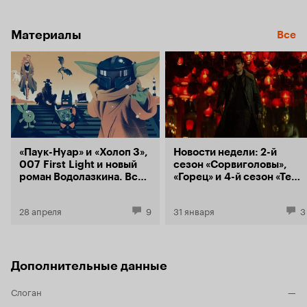
Материалы
Все
«Паук-Нуар» и «Холоп 3»,
Новости недели: 2-й
007 First Light и новый
сезон «Сорвиголовы»,
роман Водолазкина. Все
«Горец» и 4-й сезон «Теда
главные события 2026
Лассо»
года в одном месте
28 апреля
9
31 января
3
Дополнительные данные
Слоган
—