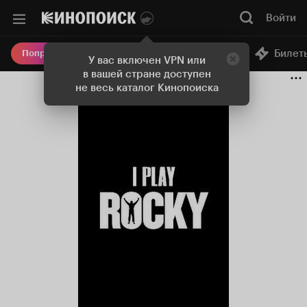
Войти
Онлайн-кинотеатр
Билет
Попробовать Плюс
У вас включен VPN или
в вашей стране доступен
не весь каталог Кинопоиска